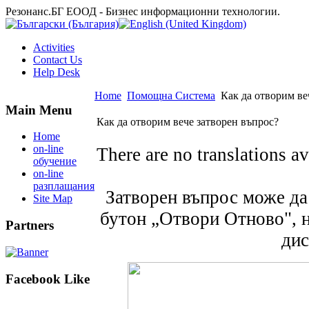
Резонанс.БГ ЕООД - Бизнес информационни технологии.
Activities
Contact Us
Help Desk
Home
Помощна Система
Как да отворим ве
Main Menu
Как да отворим вече затворен въпрос?
Home
on-line
There are no translations av
обучение
on-line
разплащания
Затворен въпрос може да 
Site Map
бутон „Отвори Отново", н
Partners
дис
Facebook Like