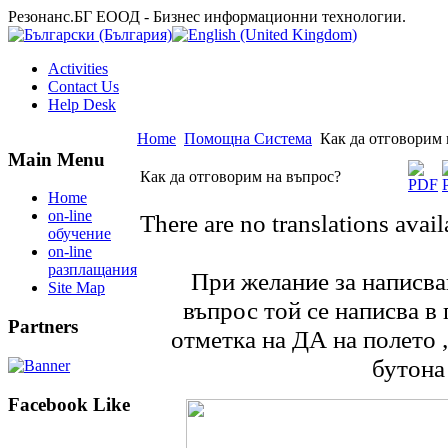
Резонанс.БГ ЕООД - Бизнес информационни технологии.
Activities
Contact Us
Help Desk
Home
Помощна Система
Как да отговорим 
Main Menu
Как да отговорим на въпрос?
Home
on-line
There are no translations avail
обучение
on-line
разплащания
При желание за написван
Site Map
въпрос той се написва в
Partners
отметка на ДА на полето 
бутона
Facebook Like